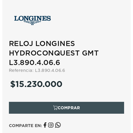
7
.
prx
8
.
hamilton
9
.
mido
10
.
casio
RELOJ LONGINES
HYDROCONQUEST GMT
L3.890.4.06.6
Referencia
:
L3.890.4.06.6
$
15
.
230
.
000
COMPARTE EN: