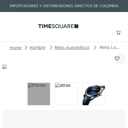
IMPORTADORES Y DISTRIBUIDORES DIRECTOS DE COLOMBIA
Buscar un producto o artículo
Hombre
Reloj Automático
Reloj Longines Master Collection L2.919.4.92.0
TÉRMINOS MÁS BUSCADOS
1
.
seastar
2
.
aviation
3
.
integral
4
.
tissot
5
.
longines
6
.
prc