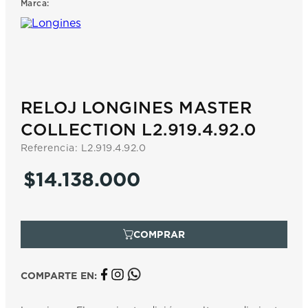
Marca:
7
.
prx
8
.
hamilton
9
.
mido
10
.
casio
RELOJ LONGINES MASTER
COLLECTION L2.919.4.92.0
Referencia
:
L2.919.4.92.0
$
14
.
138
.
000
COMPARTE EN: