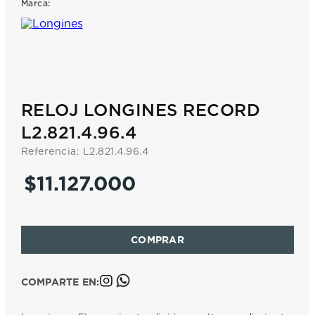
Marca:
7
.
prx
8
.
mido
9
.
hamilton
10
.
casio
RELOJ LONGINES RECORD
L2.821.4.96.4
Referencia
:
L2.821.4.96.4
$
11
.
127
.
000
COMPARTE EN: