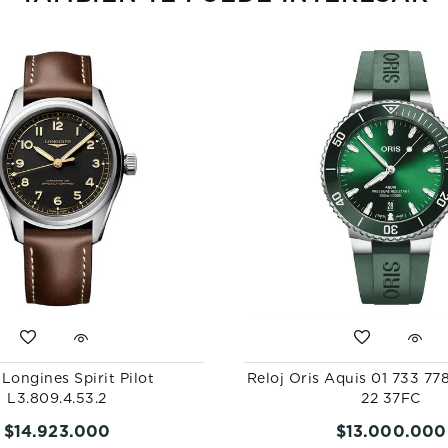
 Longines Spirit Pilot
Reloj Oris Aquis 01 733 77
L3.809.4.53.2
22 37FC
$
14
.
923
.
000
$
13
.
000
.
000