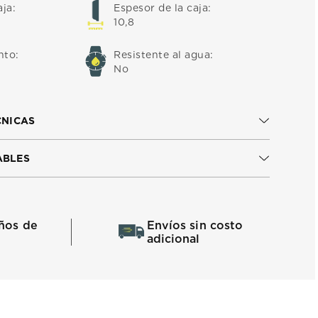
aja
:
Espesor de la caja
:
10,8
nto
:
Resistente al agua
:
No
CNICAS
ABLES
ños de
Envíos sin costo
adicional