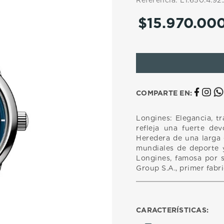
Referencia
:
L1.650.4.92.
10
.
casio
$
15
.
970
.
00
COMPARTE EN:
Longines: Elegancia, tr
refleja una fuerte dev
Heredera de una larga
mundiales de deporte y
Longines, famosa por s
Group S.A., primer fabr
CARACTERÍSTICAS: