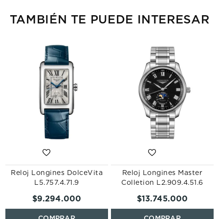
TAMBIÉN TE PUEDE INTERESAR
Reloj Longines DolceVita
Reloj Longines Master
L5.757.4.71.9
Colletion L2.909.4.51.6
$
9
.
294
.
000
$
13
.
745
.
000