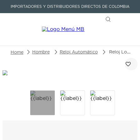
IMPORTADORES Y DISTRIBUIDORES DIRECTOS DE COLOMBIA
Buscar un producto o artículo
Hombre
Reloj Automático
Reloj Longines Avigation BigEye L2.816.1.93.2
TÉRMINOS MÁS BUSCADOS
1
.
seastar
2
.
aviation
3
.
tissot
4
.
integral
5
.
longines
6
.
prx