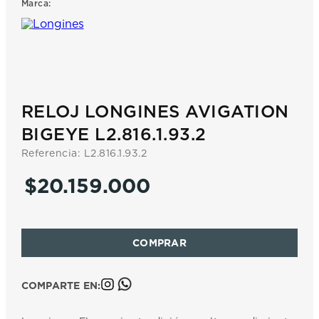
Marca:
7
.
prc
8
.
hamilton
9
.
mido
10
.
casio
RELOJ LONGINES AVIGATION
BIGEYE L2.816.1.93.2
Referencia
:
L2.816.1.93.2
$
20
.
159
.
000
COMPARTE EN: