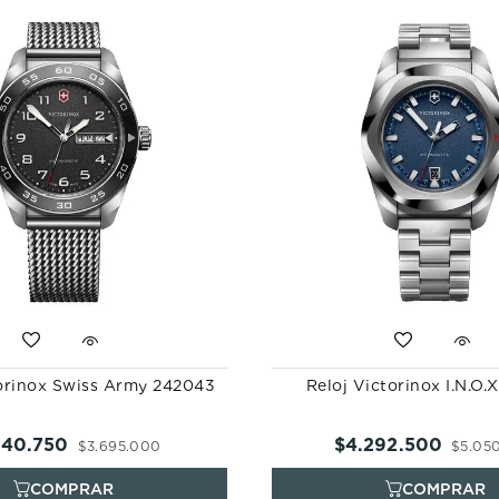
torinox Swiss Army 242043
Reloj Victorinox I.N.O.
140
.
750
$
4
.
292
.
500
$
3
.
695
.
000
$
5
.
05