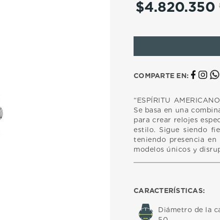
$
4
.
820
.
350
10
.
casio
COMPARTE EN:
“ESPÍRITU AMERICANO, 
Se basa en una combina
para crear relojes espe
estilo. Sigue siendo fi
teniendo presencia en 
modelos únicos y disrup
CARACTERÍSTICAS:
Diámetro de la c
50