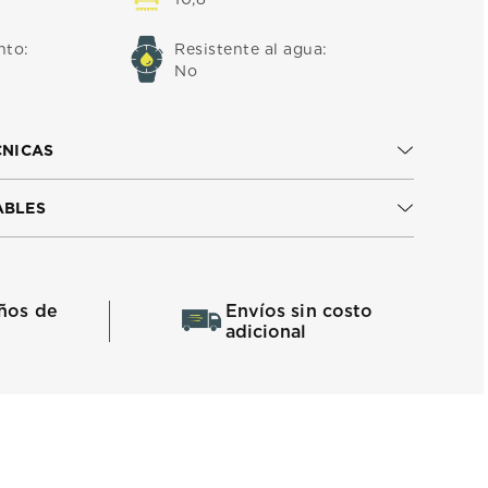
nto
:
Resistente al agua
:
No
CNICAS
ABLES
ños de
Envíos sin costo
adicional