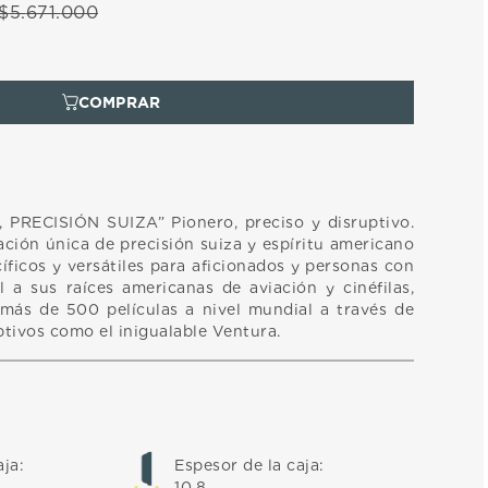
$
5
.
671
.
000
PRECISIÓN SUIZA” Pionero, preciso y disruptivo.
ción única de precisión suiza y espíritu americano
cíficos y versátiles para aficionados y personas con
el a sus raíces americanas de aviación y cinéfilas,
más de 500 películas a nivel mundial a través de
tivos como el inigualable Ventura.
aja
:
Espesor de la caja
:
10,8