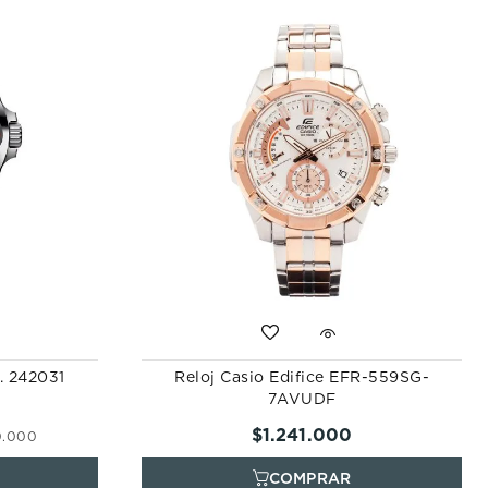
X. 242031
Reloj Casio Edifice EFR-559SG-
7AVUDF
$
1
.
241
.
000
0
.
000