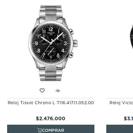
Reloj Tissot Chrono L T116.417.11.052.00
Reloj Vic
$
2
.
476
.
000
$
3
.