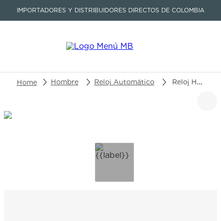
IMPORTADORES Y DISTRIBUIDORES DIRECTOS DE COLOMBIA
Buscar un producto o artículo
Hombre
Reloj Automático
Reloj Hamilton Khaki Field H70605731
TÉRMINOS MÁS BUSCADOS
1
.
seastar
2
.
aviation
3
.
tissot
4
.
integral
5
.
longines
6
.
prc