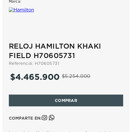
Marca:
7
.
prx
8
.
mido
9
.
hamilton
10
.
casio
RELOJ HAMILTON KHAKI
FIELD H70605731
Referencia
:
H70605731
$
4
.
465
.
900
$
5
.
254
.
000
COMPARTE EN: