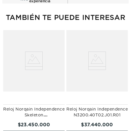
experiencia
TAMBIÉN TE PUEDE INTERESAR
Reloj Norqain Independence
Reloj Norqain Independence
Skeleton
N3200.40T02.J01.R01
N3008.07B01.G01.R01
$
23
.
450
.
000
$
37
.
440
.
000