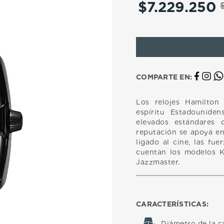
$
7
.
229
.
250
10
.
casio
COMPARTE EN:
Los relojes Hamilton
espíritu Estadounide
elevados estándares 
reputación se apoya en
ligado al cine, las fue
cuentan los modelos Kh
Jazzmaster.
CARACTERÍSTICAS:
Diámetro de la c