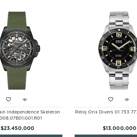
ain Independence Skeleton
Reloj Oris Divers 01 733 7
008.07B01.G01.R01
$
23
.
450
.
000
$
13
.
000
.
000