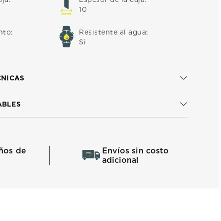
10
nto
:
Resistente al agua
:
Si
CNICAS
ABLES
ños de
Envíos sin costo
adicional