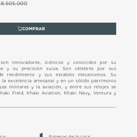
$
8
.
505
.
000
 son innovadores, icónicos y conocidos por su
nse y su precisión suiza. Son célebres por sus
de rendimiento y sus estables mecanismos. Su
 la excelencia artesanal y en un sólido patrimonio
rzas militares y la aviación, y entre sus relojes se
aki Field, Khaki Aviation, Khaki Navy, Ventura y
aja
:
Espesor de la caja
: