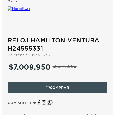
Marca:
7
.
prx
8
.
hamilton
9
.
mido
10
.
casio
RELOJ HAMILTON VENTURA
H24555331
Referencia
:
H24555331
$
7
.
009
.
950
$
8
.
247
.
000
COMPARTE EN: