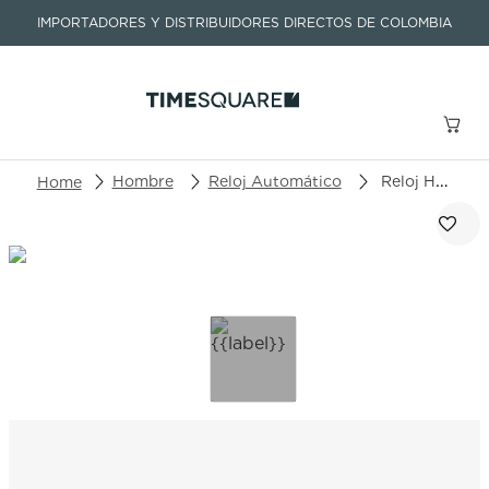
IMPORTADORES Y DISTRIBUIDORES DIRECTOS DE COLOMBIA
Buscar un producto o artículo
Hombre
Reloj Automático
Reloj Hamilton Ventura H24555331
TÉRMINOS MÁS BUSCADOS
1
.
seastar
2
.
aviation
3
.
integral
4
.
tissot
5
.
longines
6
.
prc