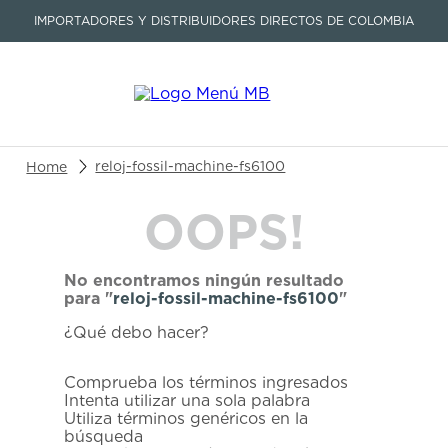
IMPORTADORES Y DISTRIBUIDORES DIRECTOS DE COLOMBIA
Buscar un producto o artículo
reloj-fossil-machine-fs6100
OOPS!
TÉRMINOS MÁS BUSCADOS
1
.
seastar
No encontramos ningún resultado
2
.
aviation
para "
reloj-fossil-machine-fs6100
"
3
.
integral
¿Qué debo hacer?
4
.
tissot
Comprueba los términos ingresados
5
.
longines
Intenta utilizar una sola palabra
Utiliza términos genéricos en la
6
.
prc
búsqueda