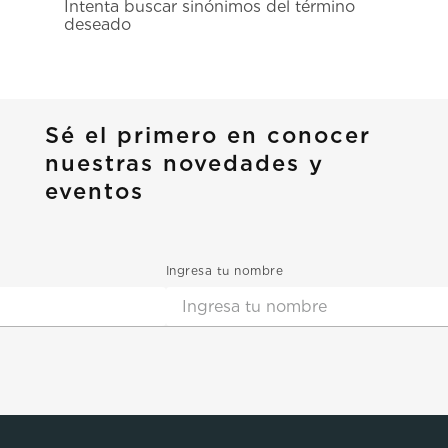
Intenta buscar sinónimos del término
7
.
prx
deseado
8
.
hamilton
9
.
mido
10
.
casio
Sé el primero en conocer
nuestras novedades y
eventos
Ingresa tu nombre