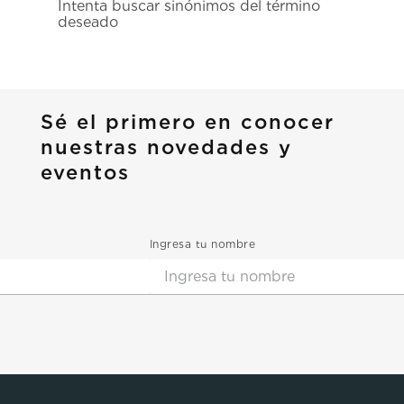
Intenta buscar sinónimos del término
7
.
prx
deseado
8
.
mido
9
.
hamilton
10
.
casio
Sé el primero en conocer
nuestras novedades y
eventos
Ingresa tu nombre