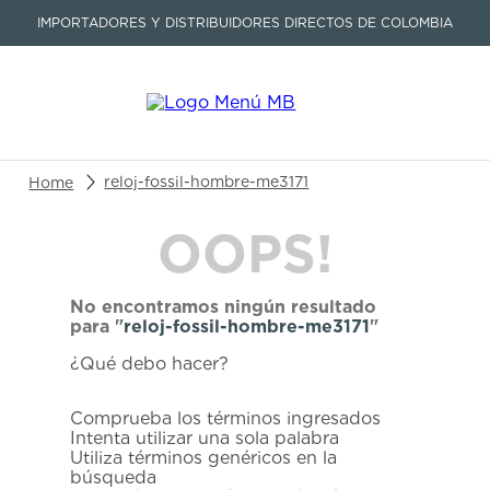
IMPORTADORES Y DISTRIBUIDORES DIRECTOS DE COLOMBIA
Buscar un producto o artículo
reloj-fossil-hombre-me3171
OOPS!
TÉRMINOS MÁS BUSCADOS
1
.
seastar
No encontramos ningún resultado
2
.
aviation
para "
reloj-fossil-hombre-me3171
"
3
.
tissot
¿Qué debo hacer?
4
.
integral
Comprueba los términos ingresados
5
.
longines
Intenta utilizar una sola palabra
Utiliza términos genéricos en la
6
.
prc
búsqueda