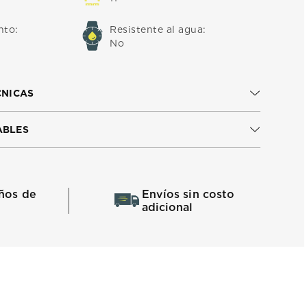
nto
:
Resistente al agua
:
No
CNICAS
ABLES
ños de
Envíos sin costo
adicional