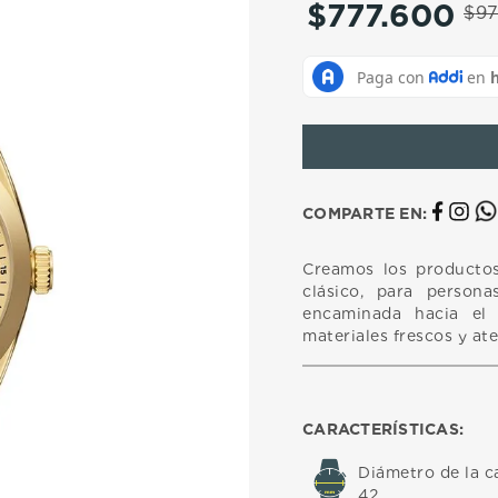
$
777
.
600
10
.
casio
$
9
COMPARTE EN:
Creamos los productos
clásico, para persona
encaminada hacia el 
materiales frescos y at
CARACTERÍSTICAS:
Diámetro de la c
42