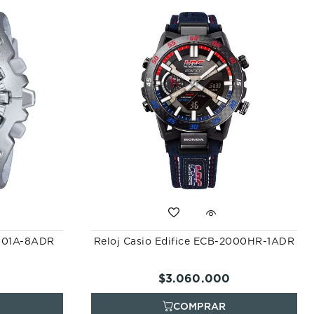
-V01A-8ADR
Reloj Casio Edifice ECB-2000HR-1ADR
$
3
.
060
.
000