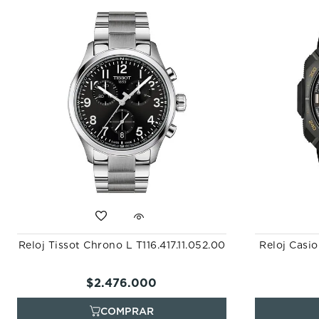
Reloj Tissot Chrono L T116.417.11.052.00
Reloj Casi
$
2
.
476
.
000