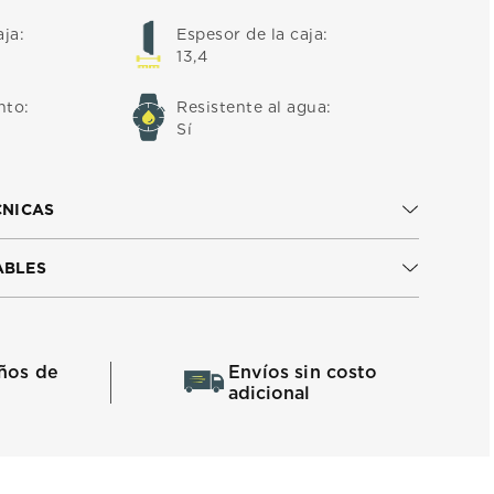
aja
:
Espesor de la caja
:
13,4
nto
:
Resistente al agua
:
Sí
CNICAS
ABLES
ños de
Envíos sin costo
adicional