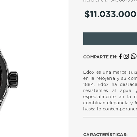
Referencia
:
94500-357
10
.
casio
$
11
.
033
.
000
COMPARTE EN:
Edox es una marca suiza
en la relojería y su co
1884, Edox ha destaca
resistentes al agua
especialmente en la n
combinan elegancia y f
hasta lo contemporáne
CARACTERÍSTICAS: