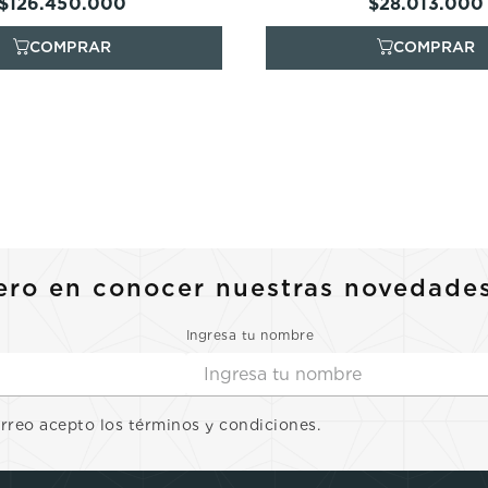
$
126
.
450
.
000
$
28
.
013
.
000
ero en conocer nuestras novedade
Ingresa tu nombre
orreo acepto los términos y condiciones.