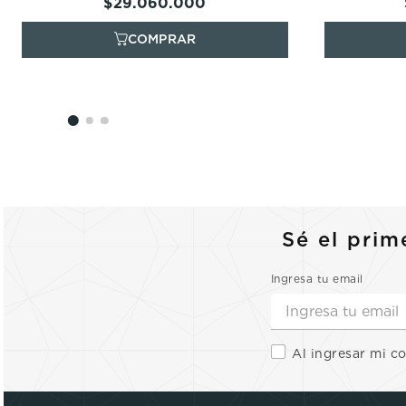
$
29
.
060
.
000
Sé el prim
Ingresa tu email
Al ingresar mi c