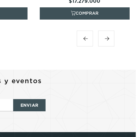
$
17
.
279
.
000
s y eventos
ENVIAR