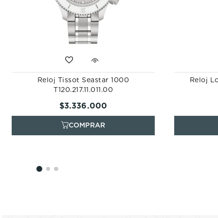
Reloj Tissot Seastar 1000
Reloj L
T120.217.11.011.00
$
3
.
336
.
000