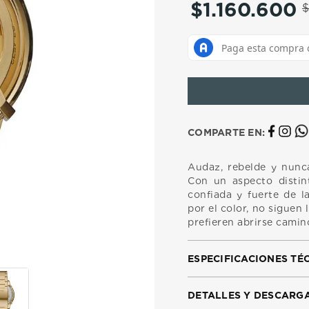
$
1
.
160
.
600
10
.
casio
COMPARTE EN:
Audaz, rebelde y nunca
Con un aspecto distint
confiada y fuerte de 
por el color, no siguen 
prefieren abrirse camin
ESPECIFICACIONES TÉ
DETALLES Y DESCARG