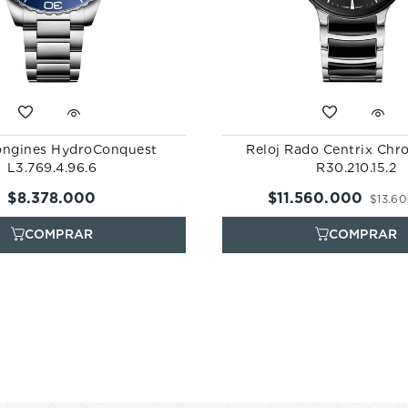
ongines HydroConquest
Reloj Rado Centrix Chr
L3.769.4.96.6
R30.210.15.2
$
8
.
378
.
000
$
11
.
560
.
000
$
13
.
60