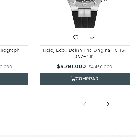
onograph
Reloj Edox Delfin The Original 10113-
3CA-NIN
$
3
.
791
.
000
0
.
000
$
4
.
460
.
000