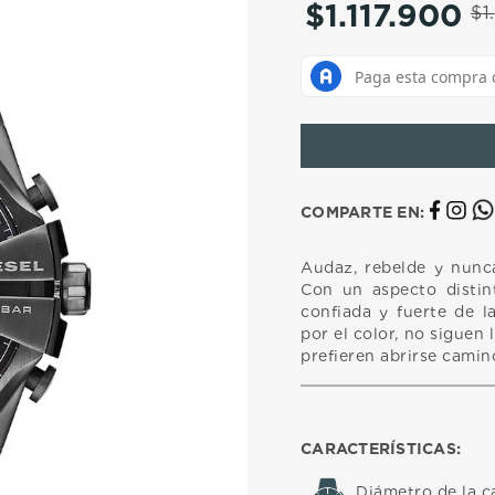
$
1
.
117
.
900
10
.
casio
$
1
.
COMPARTE EN:
Audaz, rebelde y nunca
Con un aspecto distint
confiada y fuerte de 
por el color, no siguen 
prefieren abrirse camin
CARACTERÍSTICAS:
Diámetro de la c