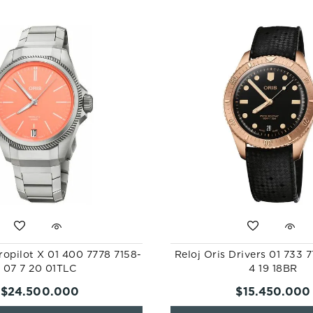
Propilot X 01 400 7778 7158-
Reloj Oris Drivers 01 733 
07 7 20 01TLC
4 19 18BR
$
24
.
500
.
000
$
15
.
450
.
000