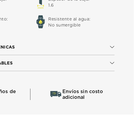
1.6
nto
:
Resistente al agua
:
No sumergible
CNICAS
ABLES
ños de
Envíos sin costo
adicional