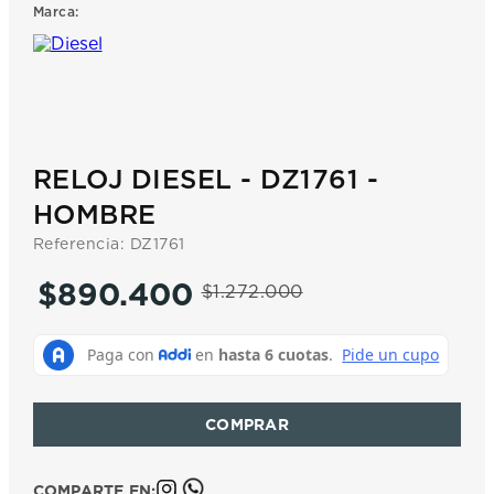
Marca:
7
.
prc
8
.
hamilton
9
.
mido
10
.
casio
RELOJ DIESEL - DZ1761 -
HOMBRE
Referencia
:
DZ1761
$
890
.
400
$
1
.
272
.
000
COMPARTE EN: