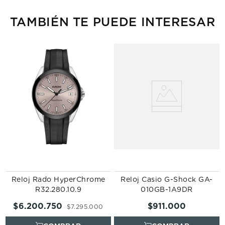
TAMBIÉN TE PUEDE INTERESAR
Reloj Rado HyperChrome
Reloj Casio G-Shock GA-
R32.280.10.9
010GB-1A9DR
$
6
.
200
.
750
$
911
.
000
$
7
.
295
.
000