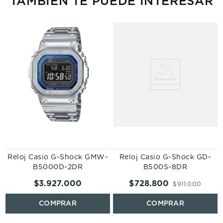
TAMBIÉN TE PUEDE INTERESAR
-
Reloj Casio G-Shock GMW-
Reloj Casio G-Shock GD-
B5000D-2DR
B500S-8DR
$
3
.
927
.
000
$
728
.
800
$
911
.
000