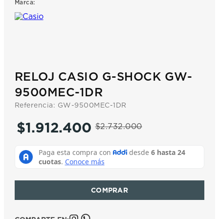
Marca:
7
.
prx
8
.
hamilton
9
.
mido
10
.
casio
RELOJ CASIO G-SHOCK GW-
9500MEC-1DR
Referencia
:
GW-9500MEC-1DR
$
1
.
912
.
400
$
2
.
732
.
000