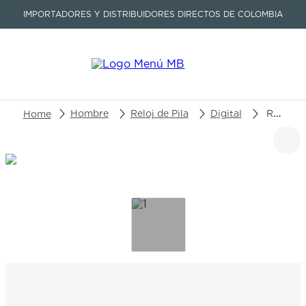
IMPORTADORES Y DISTRIBUIDORES DIRECTOS DE COLOMBIA
Buscar un producto o artículo
Hombre
Reloj de Pila
Digital
Reloj Casio G-Shock GW-9500MEC-1DR
TÉRMINOS MÁS BUSCADOS
1
.
seastar
2
.
aviation
3
.
integral
4
.
tissot
5
.
longines
6
.
prc