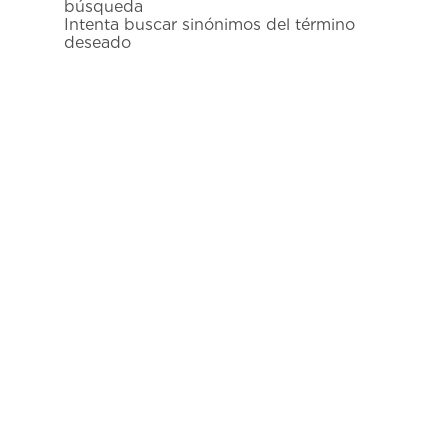
búsqueda
7
.
prc
Intenta buscar sinónimos del término
deseado
8
.
hamilton
9
.
mido
10
.
casio