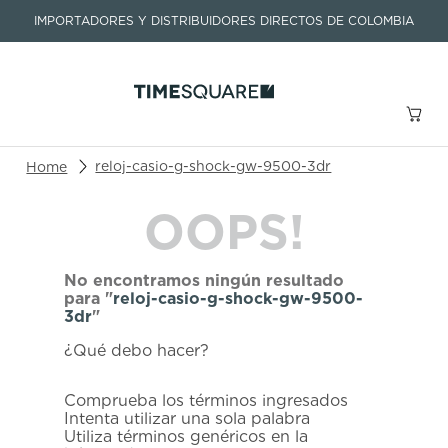
IMPORTADORES Y DISTRIBUIDORES DIRECTOS DE COLOMBIA
Buscar un producto o artículo
reloj-casio-g-shock-gw-9500-3dr
OOPS!
TÉRMINOS MÁS BUSCADOS
1
.
seastar
No encontramos ningún resultado
2
.
aviation
para "
reloj-casio-g-shock-gw-9500-
3dr
"
3
.
tissot
¿Qué debo hacer?
4
.
integral
5
.
longines
Comprueba los términos ingresados
Intenta utilizar una sola palabra
6
.
prx
Utiliza términos genéricos en la