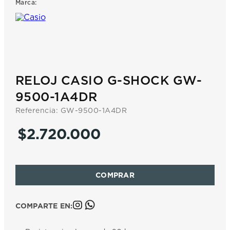
Marca:
7
.
prc
8
.
hamilton
9
.
mido
10
.
casio
RELOJ CASIO G-SHOCK GW-
9500-1A4DR
Referencia
:
GW-9500-1A4DR
$
2
.
720
.
000
COMPARTE EN: