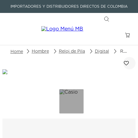
IMPORTADORES Y DISTRIBUIDORES DIRECTOS DE COLOMBIA
Buscar un producto o artículo
Hombre
Reloj de Pila
Digital
Reloj Casio G-Shock GW-9500-1A4DR
TÉRMINOS MÁS BUSCADOS
1
.
seastar
2
.
aviation
3
.
tissot
4
.
integral
5
.
longines
6
.
prx