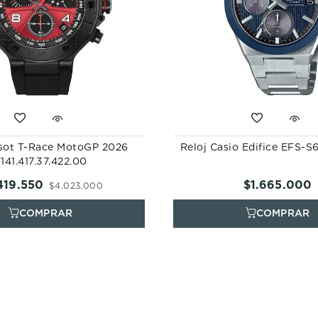
ssot T-Race MotoGP 2026
Reloj Casio Edifice EFS-
141.417.37.422.00
419
.
550
$
1
.
665
.
000
$
4
.
023
.
000