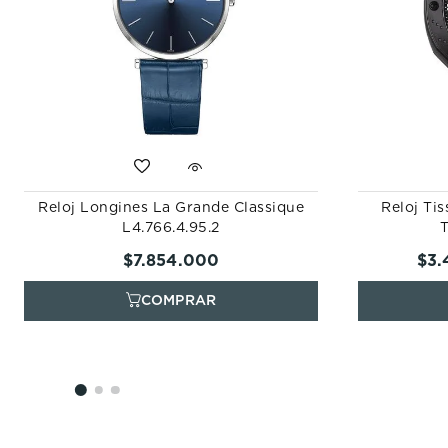
Reloj Longines La Grande Classique
Reloj Ti
L4.766.4.95.2
T
$
7
.
854
.
000
$
3
.