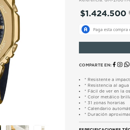
Referencia
:
GM-2100Y
10
.
casio
$
1
.
424
.
500
COMPARTE EN:
* Resistente a impac
* Resistencia al agua
* Fácil de ver en la 
* Color metálico bril
* 31 zonas horarias
* Calendario automát
* Duración aproximad
ESPECIFICACIONES TÉ