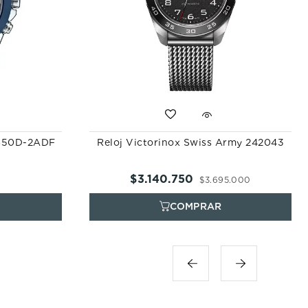
S650D-2ADF
Reloj Victorinox Swiss Army 242043
$
3
.
140
.
750
$
3
.
695
.
000