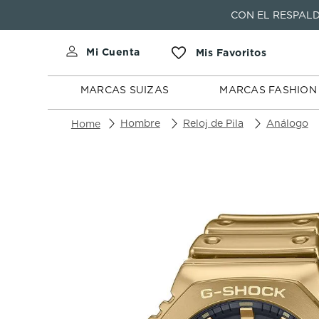
CON EL RESPALD
MARCAS
MARCAS
SUIZAS
FASHION
MARCAS SUIZAS
MARCAS FASHION
Hombre
Reloj de Pila
Análogo