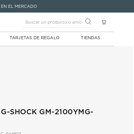
Buscar un producto o artículo
A EN EL MERCADO
S
Buscar un producto o artículo
TARJETAS DE REGALO
TIENDAS
 G-SHOCK GM-2100YMG-