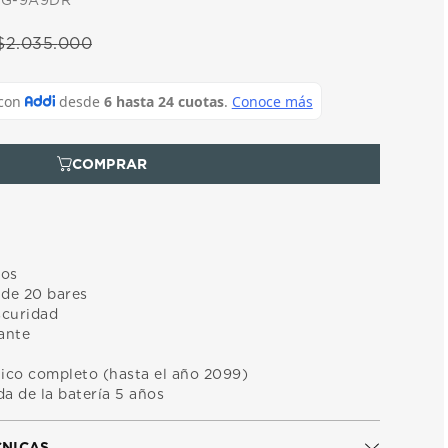
MG-9A9DR
$
2
.
035
.
000
tos
 de 20 bares
oscuridad
lante
ico completo (hasta el año 2099)
a de la batería 5 años
CNICAS