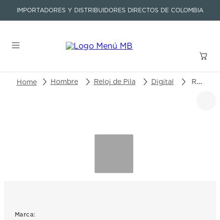
IMPORTADORES Y DISTRIBUIDORES DIRECTOS DE COLOMBIA
Buscar un producto o artículo
Hombre
Reloj de Pila
Digital
Reloj Casio G-Shock GD-010GB-1A9DR
TÉRMINOS MÁS BUSCADOS
1
.
seastar
2
.
aviation
3
.
tissot
4
.
integral
5
.
longines
6
.
prx
Marca: