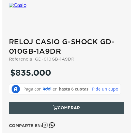
7
.
prc
8
.
hamilton
9
.
mido
10
.
casio
RELOJ CASIO G-SHOCK GD-
010GB-1A9DR
Referencia
:
GD-010GB-1A9DR
$
835
.
000
COMPARTE EN: