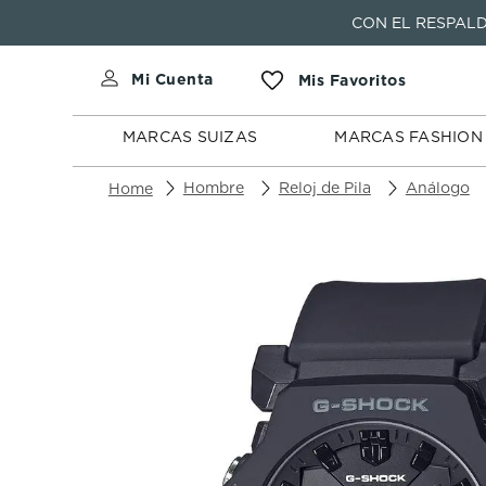
CON EL RESPALD
MARCAS
MARCAS
SUIZAS
FASHION
MARCAS SUIZAS
MARCAS FASHION
Hombre
Reloj de Pila
Análogo