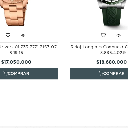
Drivers 01 733 7771 3157-07
Reloj Longines Conquest 
8 19 15
L3.835.4.02.9
$
17
.
050
.
000
$
18
.
680
.
000