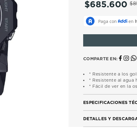
$
685
.
600
10
.
casio
$
8
COMPARTE EN:
* Resistente a los go
* Resistente al agua
* Fácil de ver en la 
ESPECIFICACIONES TÉ
DETALLES Y DESCARG