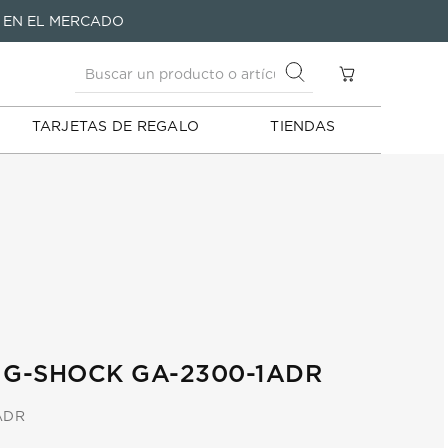
Buscar un producto o artículo
A EN EL MERCADO
S
Buscar un producto o artículo
TARJETAS DE REGALO
TIENDAS
 G-SHOCK GA-2300-1ADR
ADR