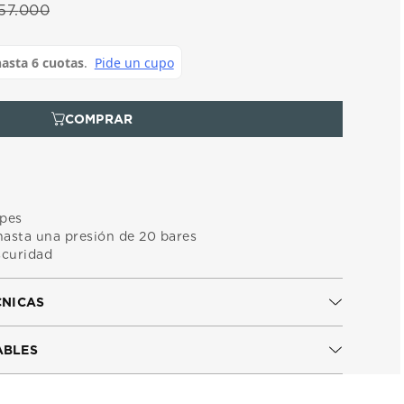
57
.
000
lpes
 hasta una presión de 20 bares
oscuridad
CNICAS
ABLES