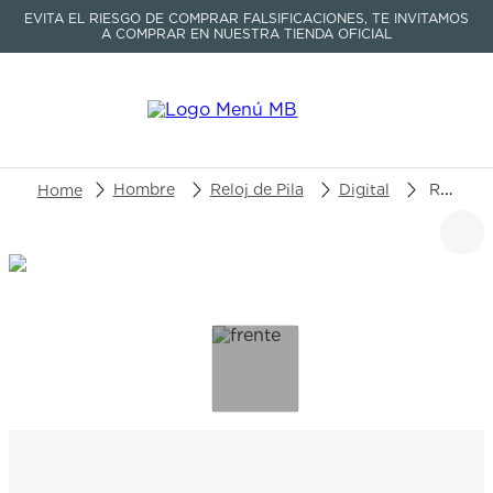
EVITA EL RIESGO DE COMPRAR FALSIFICACIONES, TE INVITAMOS
A COMPRAR EN NUESTRA TIENDA OFICIAL
Buscar un producto o artículo
Hombre
Reloj de Pila
Digital
Reloj Casio G-Shock G-B001MVB-8DR
TÉRMINOS MÁS BUSCADOS
1
.
seastar
2
.
aviation
3
.
integral
4
.
tissot
5
.
longines
6
.
prc