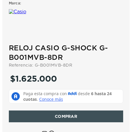
Marca:
7
.
prx
8
.
hamilton
9
.
mido
10
.
casio
RELOJ CASIO G-SHOCK G-
B001MVB-8DR
Referencia
:
G-B001MVB-8DR
$
1
.
625
.
000