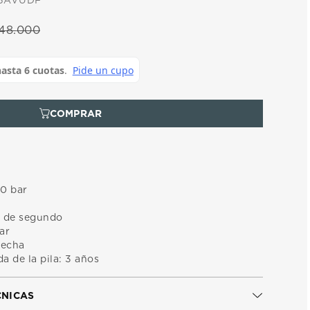
-5AVUDF
48
.
000
10 bar
0 de segundo
ar
fecha
a de la pila: 3 años
CNICAS