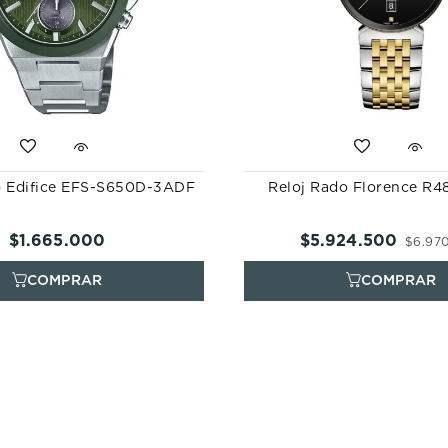
io Edifice EFS-S650D-3ADF
Reloj Rado Florence R48
$
1
.
665
.
000
$
5
.
924
.
500
$
6
.
97