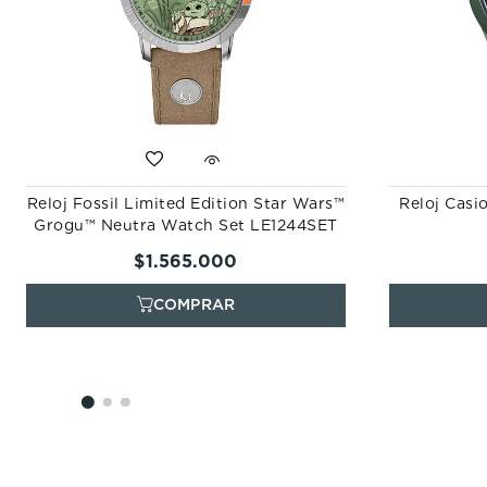
Reloj Fossil Limited Edition Star Wars™
Reloj Cas
Grogu™ Neutra Watch Set LE1244SET
$
1
.
565
.
000