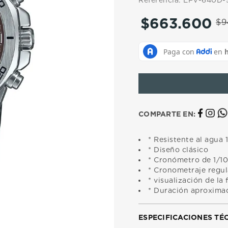
Referencia
:
EFV-640D
10
.
casio
$
663
.
600
$
9
COMPARTE EN:
* Resistente al agua 
* Diseño clásico
* Cronómetro de 1/1
* Cronometraje regul
* visualización de la 
* Duración aproximad
ESPECIFICACIONES TÉ