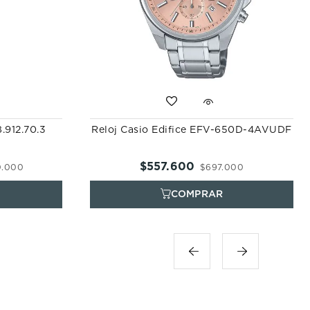
.912.70.3
Reloj Casio Edifice EFV-650D-4AVUDF
$
557
.
600
0
.
000
$
697
.
000