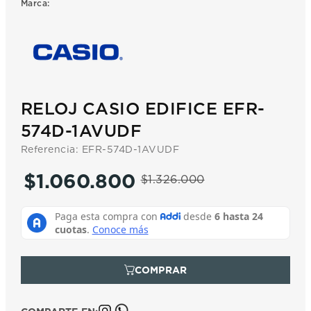
Marca:
7
.
prx
8
.
hamilton
9
.
mido
10
.
casio
RELOJ CASIO EDIFICE EFR-
574D-1AVUDF
Referencia
:
EFR-574D-1AVUDF
$
1
.
060
.
800
$
1
.
326
.
000