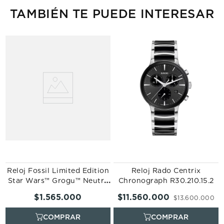
TAMBIÉN TE PUEDE INTERESAR
Reloj Fossil Limited Edition
Reloj Rado Centrix
Star Wars™ Grogu™ Neutra
Chronograph R30.210.15.2
Watch Set LE1244SET
$
1
.
565
.
000
$
11
.
560
.
000
$
13
.
600
.
000