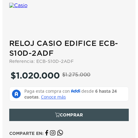
7
.
prc
8
.
hamilton
9
.
mido
10
.
casio
RELOJ CASIO EDIFICE ECB-
S10D-2ADF
Referencia
:
ECB-S10D-2ADF
$
1
.
020
.
000
$
1
.
275
.
000
COMPARTE EN: