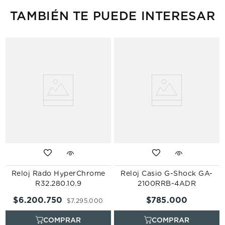
TAMBIÉN TE PUEDE INTERESAR
Reloj Rado HyperChrome
Reloj Casio G-Shock GA-
R32.280.10.9
2100RRB-4ADR
$
6
.
200
.
750
$
785
.
000
$
7
.
295
.
000