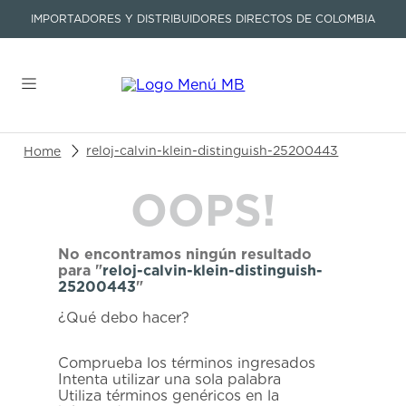
IMPORTADORES Y DISTRIBUIDORES DIRECTOS DE COLOMBIA
Buscar un producto o artículo
reloj-calvin-klein-distinguish-25200443
OOPS!
TÉRMINOS MÁS BUSCADOS
1
.
seastar
No encontramos ningún resultado
2
.
aviation
para "
reloj-calvin-klein-distinguish-
25200443
"
3
.
tissot
¿Qué debo hacer?
4
.
integral
5
.
longines
Comprueba los términos ingresados
Intenta utilizar una sola palabra
6
.
prx
Utiliza términos genéricos en la