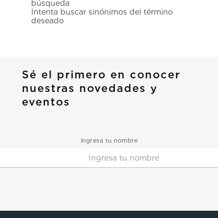
búsqueda
7
.
prc
Intenta buscar sinónimos del término
deseado
8
.
hamilton
9
.
mido
10
.
casio
Sé el primero en conocer
nuestras novedades y
eventos
Ingresa tu nombre