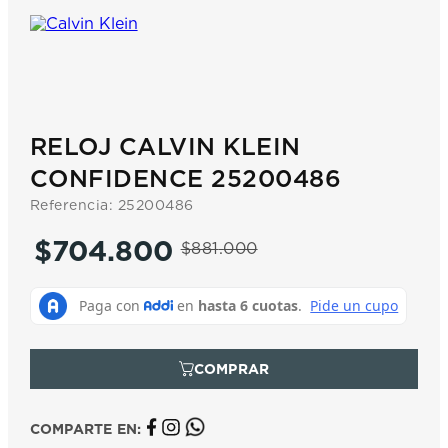
7
.
prc
8
.
hamilton
9
.
mido
10
.
casio
RELOJ CALVIN KLEIN
CONFIDENCE 25200486
Referencia
:
25200486
$
704
.
800
$
881
.
000
COMPARTE EN: