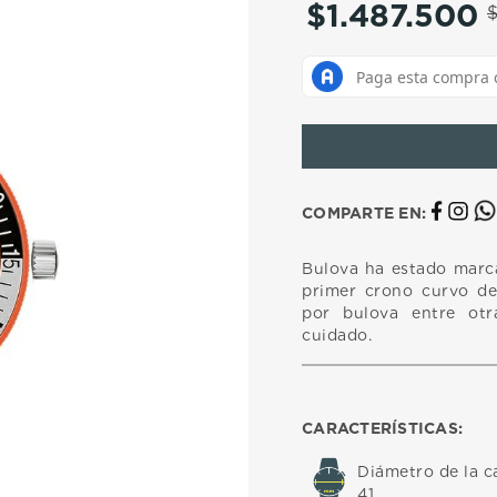
$
1
.
487
.
500
10
.
casio
COMPARTE EN:
Bulova ha estado marca
primer crono curvo de
por bulova entre ot
cuidado.
CARACTERÍSTICAS:
Diámetro de la c
41