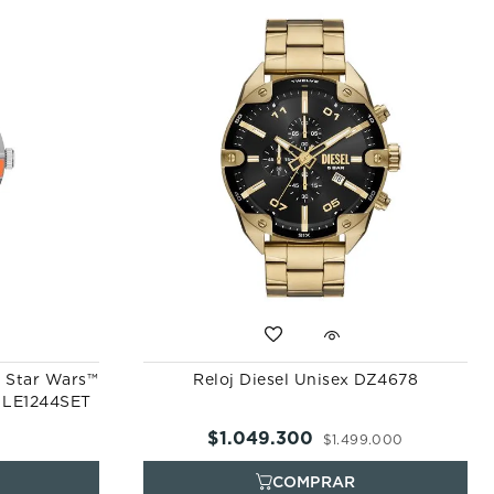
n Star Wars™
Reloj Diesel Unisex DZ4678
 LE1244SET
$
1
.
049
.
300
$
1
.
499
.
000