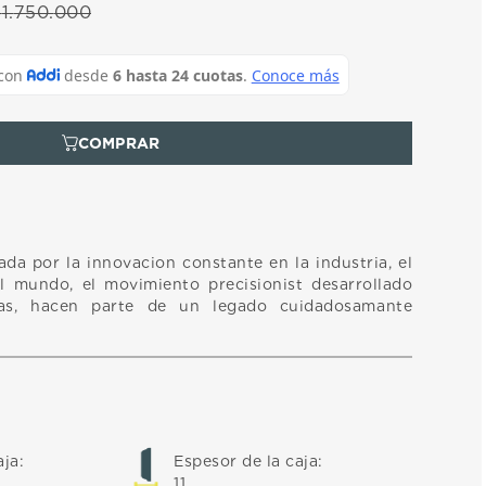
$
1
.
750
.
000
da por la innovacion constante en la industria, el
l mundo, el movimiento precisionist desarrollado
ras, hacen parte de un legado cuidadosamante
aja
:
Espesor de la caja
:
11