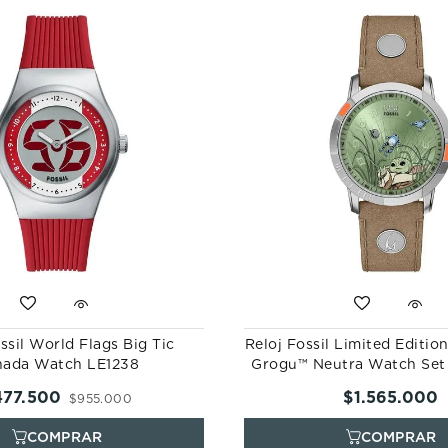
ssil World Flags Big Tic
Reloj Fossil Limited Editio
nada Watch LE1238
Grogu™ Neutra Watch Set
477
.
500
$
1
.
565
.
000
$
955
.
000