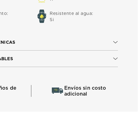
nto
:
Resistente al agua
:
Si
CNICAS
ABLES
ños de
Envíos sin costo
adicional