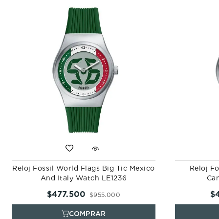
Reloj Fossil World Flags Big Tic Mexico
Reloj Fo
And Italy Watch LE1236
Ca
$
477
.
500
$
$
955
.
000