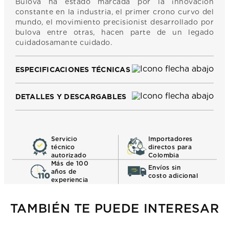
Bulova ha estado marcada por la innovacion
constante en la industria, el primer crono curvo del
mundo, el movimiento precisionist desarrollado por
bulova entre otras, hacen parte de un legado
cuidadosamante cuidado.
ESPECIFICACIONES TÉCNICAS
DETALLES Y DESCARGABLES
Servicio
Importadores
técnico
directos para
autorizado
Colombia
Más de 100
Envíos sin
años de
costo adicional
experiencia
TAMBIÉN TE PUEDE INTERESAR