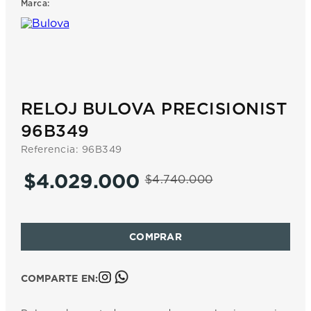
Marca:
7
.
prx
8
.
mido
9
.
hamilton
10
.
casio
RELOJ BULOVA PRECISIONIST
96B349
Referencia
:
96B349
$
4
.
029
.
000
$
4
.
740
.
000
COMPARTE EN: