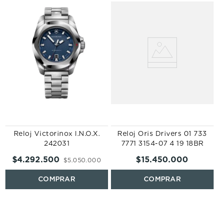
Reloj Victorinox I.N.O.X.
Reloj Oris Drivers 01 733
242031
7771 3154-07 4 19 18BR
$
4
.
292
.
500
$
15
.
450
.
000
$
5
.
050
.
000