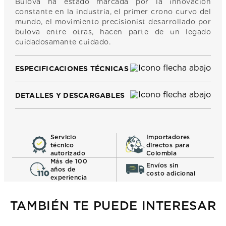
Bulova ha estado marcada por la innovacion
constante en la industria, el primer crono curvo del
mundo, el movimiento precisionist desarrollado por
bulova entre otras, hacen parte de un legado
cuidadosamante cuidado.
ESPECIFICACIONES TÉCNICAS
DETALLES Y DESCARGABLES
Servicio
Importadores
técnico
directos para
autorizado
Colombia
Más de 100
Envíos sin
años de
costo adicional
experiencia
TAMBIÉN TE PUEDE INTERESAR