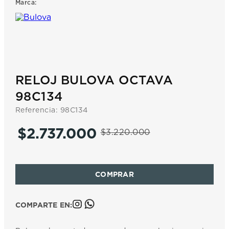
Marca:
7
.
prc
8
.
hamilton
9
.
mido
10
.
casio
RELOJ BULOVA OCTAVA
98C134
Referencia
:
98C134
$
2
.
737
.
000
$
3
.
220
.
000
COMPARTE EN: