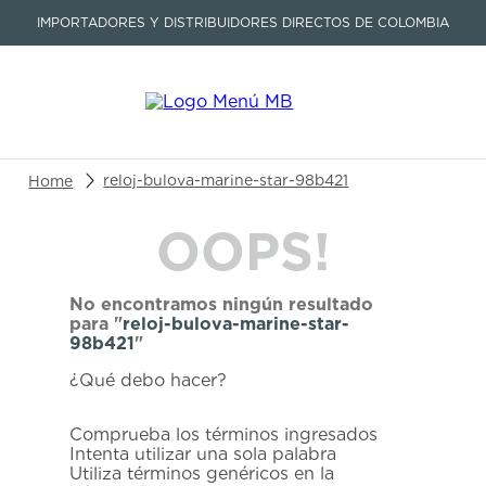
IMPORTADORES Y DISTRIBUIDORES DIRECTOS DE COLOMBIA
Buscar un producto o artículo
reloj-bulova-marine-star-98b421
OOPS!
TÉRMINOS MÁS BUSCADOS
1
.
seastar
No encontramos ningún resultado
2
.
aviation
para "
reloj-bulova-marine-star-
98b421
"
3
.
tissot
¿Qué debo hacer?
4
.
integral
5
.
longines
Comprueba los términos ingresados
Intenta utilizar una sola palabra
6
.
prc
Utiliza términos genéricos en la