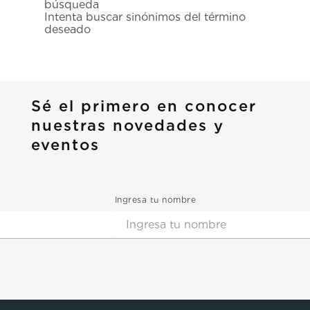
búsqueda
7
.
prx
Intenta buscar sinónimos del término
deseado
8
.
mido
9
.
hamilton
10
.
casio
Sé el primero en conocer
nuestras novedades y
eventos
Ingresa tu nombre