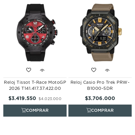
Reloj Tissot T-Race MotoGP
Reloj Casio Pro Trek PRW-
2026 T141.417.37.422.00
B1000-5DR
$
3
.
419
.
550
$
3
.
706
.
000
0
$
4
.
023
.
000