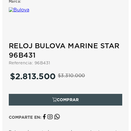
Marca:
7
.
prx
8
.
mido
9
.
hamilton
10
.
casio
RELOJ BULOVA MARINE STAR
96B431
Referencia
:
96B431
$
2
.
813
.
500
$
3
.
310
.
000
COMPARTE EN: