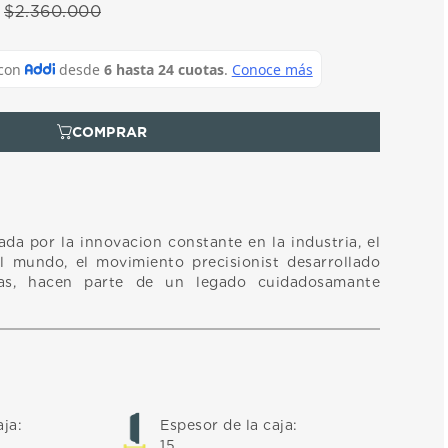
$
2
.
360
.
000
da por la innovacion constante en la industria, el
l mundo, el movimiento precisionist desarrollado
ras, hacen parte de un legado cuidadosamante
aja
:
Espesor de la caja
:
15