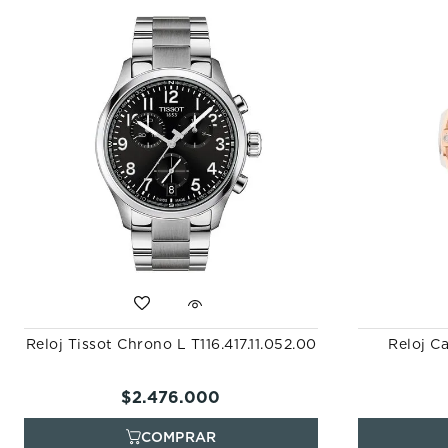
Reloj Tissot Chrono L T116.417.11.052.00
Reloj C
$
2
.
476
.
000