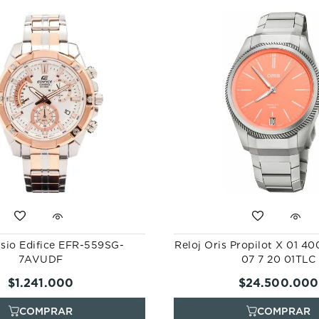
asio Edifice EFR-559SG-
Reloj Oris Propilot X 01 40
7AVUDF
07 7 20 01TLC
$
1
.
241
.
000
$
24
.
500
.
000