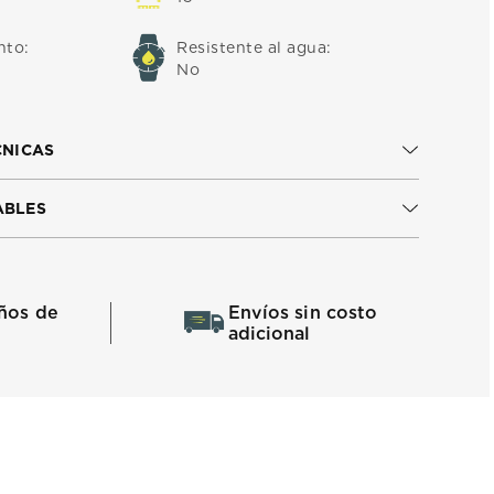
nto
:
Resistente al agua
:
No
CNICAS
ABLES
ños de
Envíos sin costo
adicional