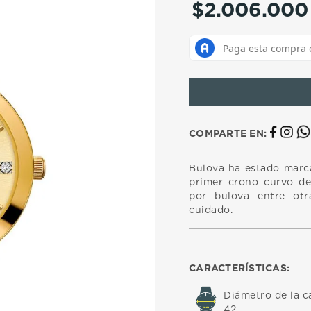
$
2
.
006
.
000
10
.
casio
COMPARTE EN:
Bulova ha estado marca
primer crono curvo de
por bulova entre ot
cuidado.
CARACTERÍSTICAS:
Diámetro de la c
42