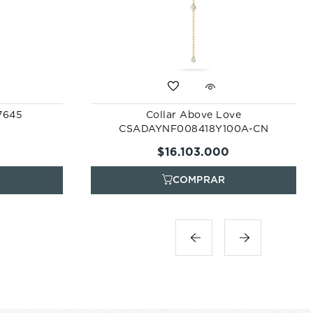
57645
Collar Above Love
CSADAYNF008418Y100A-CN
$
16
.
103
.
000