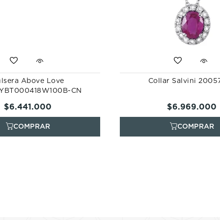
lsera Above Love
Collar Salvini 200
YBT000418W100B-CN
$
6
.
441
.
000
$
6
.
969
.
000