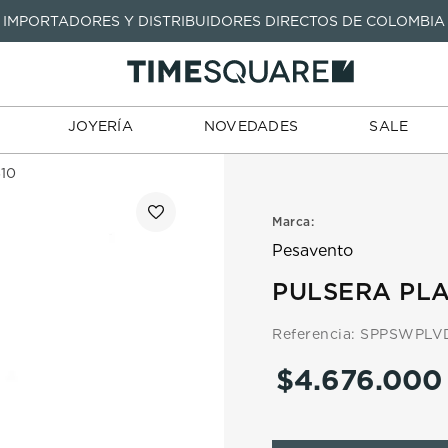
IMPORTADORES Y DISTRIBUIDORES DIRECTOS DE COLOMBIA
TARJETAS
JOYERÍA
NOVEDADES
SALE
TIENDA
DE REGALO
TÉRMINOS MÁS BUSCADOS
1
.
seastar
TÉRMINOS MÁS BUSCADOS
JOYERÍA
NOVEDADES
SALE
2
.
aviation
1
.
seastar
3
.
tissot
610
2
.
aviation
4
.
integral
3
.
tissot
Marca:
5
.
longines
4
.
integral
Pesavento
6
.
prx
5
.
longines
PULSERA PLA
7
.
prc
6
.
prx
Referencia
:
SPPSWPLV
8
.
hamilton
7
.
prc
$
4
.
676
.
000
9
.
mido
8
.
hamilton
10
.
casio
9
.
mido