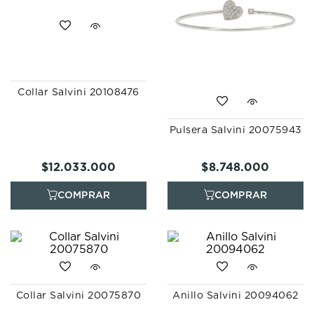
7
.
prx
8
.
hamilton
9
.
mido
10
.
casio
Collar Salvini 20108476
Pulsera Salvini 20075943
$
12
.
033
.
000
$
8
.
748
.
000
Collar Salvini 20075870
Anillo Salvini 20094062