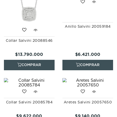
Anillo Salvini 20059184
Collar Salvini 20088546
$
13
.
790
.
000
$
6
.
421
.
000
Collar Salvini 20085784
Aretes Salvini 20057650
$
9
.
622
.
000
$
9
.
140
.
000