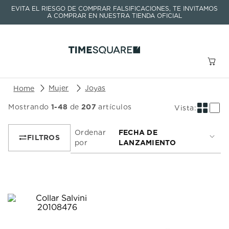
EVITA EL RIESGO DE COMPRAR FALSIFICACIONES, TE INVITAMOS
A COMPRAR EN NUESTRA TIENDA OFICIAL
Buscar un producto o artículo
Mujer
Joyas
Mostrando
1
-
48
de
207
artículos
TÉRMINOS MÁS BUSCADOS
1
.
seastar
Ordenar
FECHA DE
por
LANZAMIENTO
2
.
aviation
3
.
integral
4
.
tissot
5
.
longines
6
.
prc