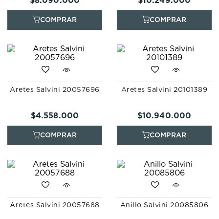
$
8
.
090
.
000
$
10
.
249
.
000
Aretes Salvini 20057696
Aretes Salvini 20101389
$
4
.
558
.
000
$
10
.
940
.
000
Aretes Salvini 20057688
Anillo Salvini 20085806