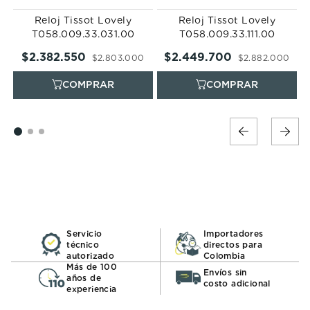
Reloj Tissot Lovely
Reloj Tissot Lovely
T058.009.33.031.00
T058.009.33.111.00
$
2
.
382
.
550
$
2
.
449
.
700
$
2
.
803
.
000
$
2
.
882
.
000
Servicio
Importadores
técnico
directos para
autorizado
Colombia
Más de 100
Envíos sin
años de
costo adicional
experiencia