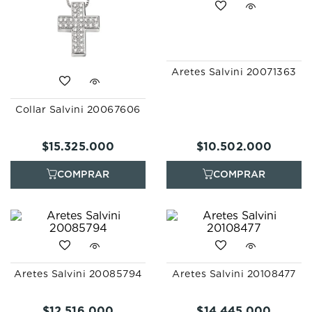
Aretes Salvini 20071363
Collar Salvini 20067606
$
15
.
325
.
000
$
10
.
502
.
000
Aretes Salvini 20085794
Aretes Salvini 20108477
$
12
.
516
.
000
$
14
.
445
.
000