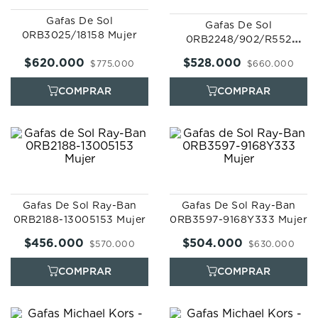
7
.
prx
Gafas De Sol
Gafas De Sol
8
.
mido
0RB3025/18158 Mujer
0RB2248/902/R552
Mujer
9
.
hamilton
$
620
.
000
$
528
.
000
$
775
.
000
$
660
.
000
10
.
casio
Gafas De Sol Ray-Ban
Gafas De Sol Ray-Ban
0RB2188-13005153 Mujer
0RB3597-9168Y333 Mujer
$
456
.
000
$
504
.
000
$
570
.
000
$
630
.
000