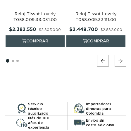
Reloj Tissot Lovely
Reloj Tissot Lovely
T058.009.33.031.00
T058.009.33.111.00
$
2
.
382
.
550
$
2
.
449
.
700
$
2
.
803
.
000
$
2
.
882
.
000
Servicio
Importadores
técnico
directos para
autorizado
Colombia
Más de 100
Envíos sin
años de
costo adicional
experiencia