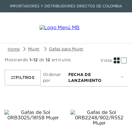
IMPORTADORES Y DISTRIBUIDORES DIRECTOS DE COLOMBIA
Buscar un producto o artículo
Mujer
Gafas para Mujer
Mostrando
1
-
12
de
12
artículos
TÉRMINOS MÁS BUSCADOS
1
.
seastar
Ordenar
FECHA DE
por
LANZAMIENTO
2
.
aviation
3
.
tissot
4
.
integral
5
.
longines
6
.
prc