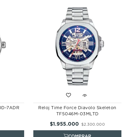
110D-7ADR
Reloj Time Force Diavolo Skeleton
TF5046M-03MLTD
$
1
.
955
.
000
$
2
.
300
.
000