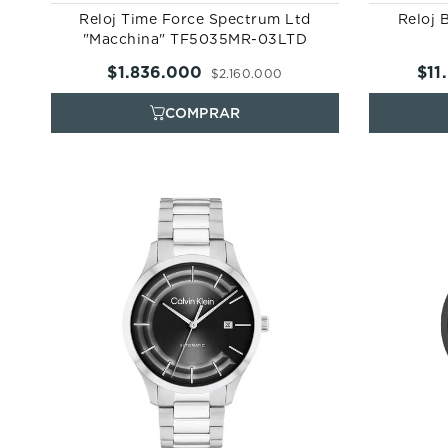
Reloj Time Force Spectrum Ltd
Reloj 
"Macchina" TF5035MR-03LTD
$
1
.
836
.
000
$
11
.
$
2
.
160
.
000