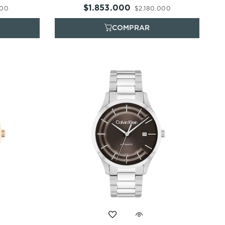
$
1
.
853
.
000
00
$
2
.
180
.
000