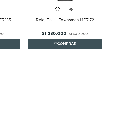
ME3263
Reloj Fossil Townsman ME3172
$
1
.
280
.
000
000
$
1
.
600
.
000