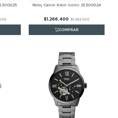
 25300025
Reloj Calvin Klein Iconic 25300024
$
1
.
266
.
400
000
$
1
.
583
.
000