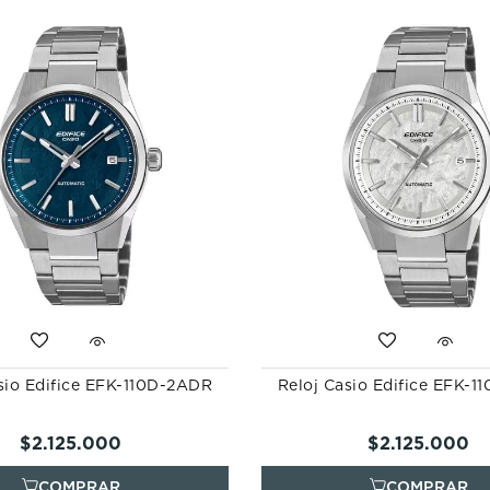
10
.
casio
sio Edifice EFK-110D-2ADR
Reloj Casio Edifice EFK-
$
2
.
125
.
000
$
2
.
125
.
000