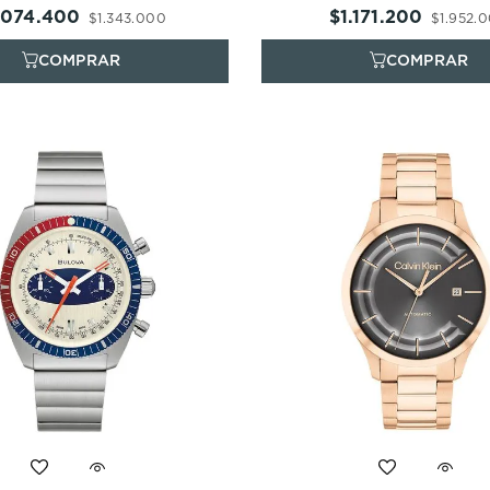
.
074
.
400
$
1
.
171
.
200
$
1
.
343
.
000
$
1
.
952
.
0