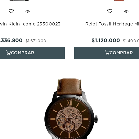
lvin Klein Iconic 25300023
Reloj Fossil Heritage 
.
336
.
800
$
1
.
120
.
000
$
1
.
671
.
000
$
1
.
400
.