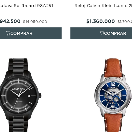
Bulova Surfboard 98A251
Reloj Calvin Klein Iconic
942
.
500
$
1
.
360
.
000
$
14
.
050
.
000
$
1
.
700
.