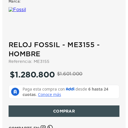
Marca:
7
.
prc
8
.
hamilton
9
.
mido
10
.
casio
RELOJ FOSSIL - ME3155 -
HOMBRE
Referencia
:
ME3155
$
1
.
280
.
800
$
1
.
601
.
000