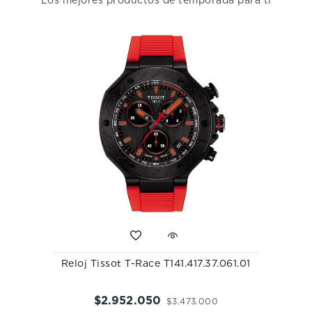
Los mejores productos de temporada para ti
Reloj Tissot T-Race T141.417.37.061.01
$
2
.
952
.
050
$
3
.
473
.
000