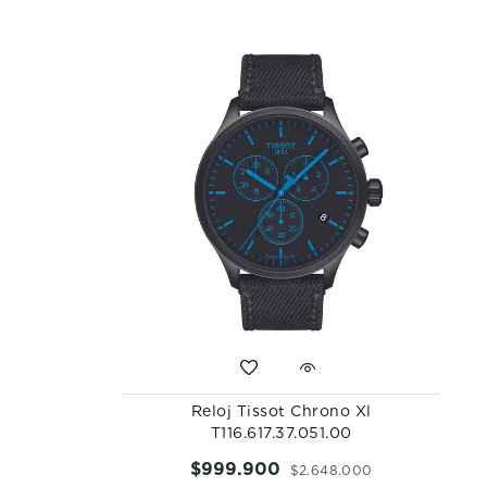
Reloj Tissot Chrono Xl
T116.617.37.051.00
$
999
.
900
$
2
.
648
.
000