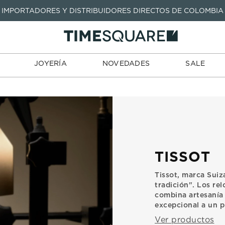
IMPORTADORES Y DISTRIBUIDORES DIRECTOS DE COLOMBIA
TARJETAS
JOYERÍA
NOVEDADES
SALE
TIENDA
DE REGALO
TÉRMINOS MÁS BUSCADOS
1
.
seastar
TÉRMINOS MÁS BUSCADOS
JOYERÍA
NOVEDADES
SALE
2
.
aviation
1
.
seastar
3
.
integral
2
.
aviation
4
.
tissot
3
.
integral
5
.
longines
4
.
tissot
6
.
prc
5
.
longines
TISSOT
7
.
prx
6
.
prc
8
.
hamilton
Tissot, marca Suiz
7
.
prx
tradición". Los re
9
.
mido
combina artesanía 
8
.
hamilton
excepcional a un p
10
.
casio
9
.
mido
Ver productos