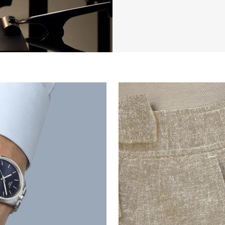
10
.
casio