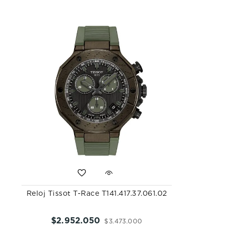
Reloj Tissot T-Race T141.417.37.061.02
$
2
.
952
.
050
$
3
.
473
.
000