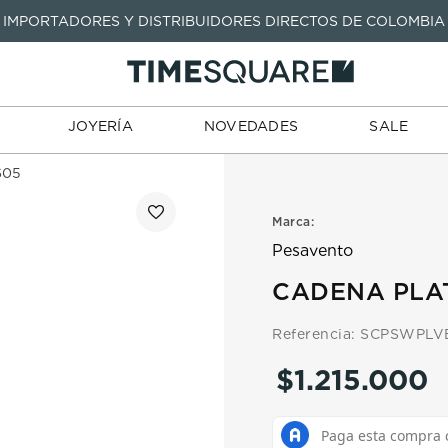
IMPORTADORES Y DISTRIBUIDORES DIRECTOS DE COLOMBIA
TARJETAS
JOYERÍA
NOVEDADES
SALE
TIENDA
DE REGALO
TÉRMINOS MÁS BUSCADOS
1
.
seastar
TÉRMINOS MÁS BUSCADOS
JOYERÍA
NOVEDADES
SALE
2
.
aviation
1
.
seastar
3
.
tissot
605
2
.
aviation
4
.
integral
3
.
tissot
Marca:
5
.
longines
4
.
integral
Pesavento
6
.
prx
5
.
longines
CADENA PLA
7
.
prc
6
.
prx
Referencia
:
SCPSWPLV
8
.
hamilton
7
.
prc
$
1
.
215
.
000
9
.
mido
8
.
hamilton
10
.
casio
9
.
mido