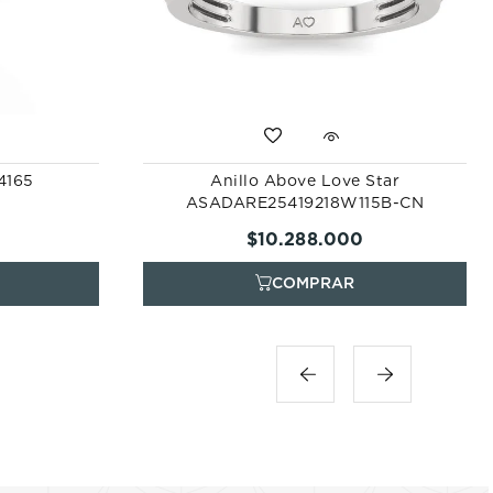
94165
Anillo Above Love Star
ASADARE25419218W115B-CN
$
10
.
288
.
000