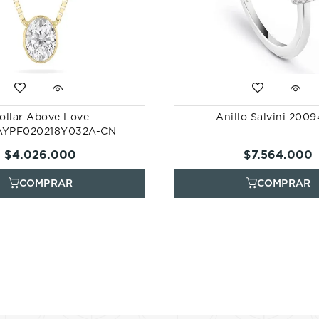
ollar Above Love
Anillo Salvini 200
YPF020218Y032A-CN
$
4
.
026
.
000
$
7
.
564
.
000