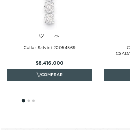
Collar Salvini 20054569
C
CSADA
$
8
.
416
.
000