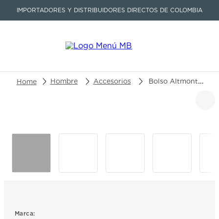
IMPORTADORES Y DISTRIBUIDORES DIRECTOS DE COLOMBIA
Buscar un producto o artículo
Hombre
Accesorios
Bolso Altmont Victorinox 606752 - Altmont Original
TÉRMINOS MÁS BUSCADOS
1
.
seastar
2
.
aviation
3
.
tissot
4
.
integral
5
.
longines
6
.
prx
Marca: