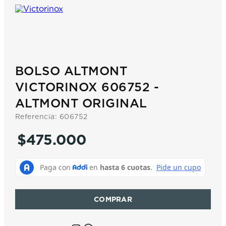
7
.
prc
8
.
hamilton
9
.
mido
10
.
casio
BOLSO ALTMONT
VICTORINOX 606752 -
ALTMONT ORIGINAL
Referencia
:
606752
$
475
.
000