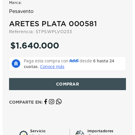
Marca:
7
.
prx
Pesavento
8
.
mido
ARETES PLATA 000581
9
.
hamilton
Referencia
:
STPSWPLVO233
10
.
casio
$
1
.
640
.
000
COMPARTE EN:
Servicio
Importadores