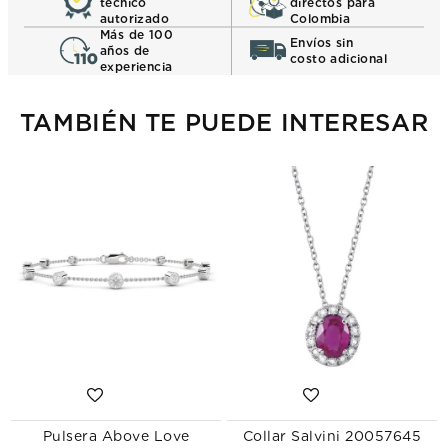
técnico
directos para
autorizado
Colombia
Más de 100
Envíos sin
años de
costo adicional
experiencia
TAMBIÉN TE PUEDE INTERESAR
Pulsera Above Love
Collar Salvini 20057645