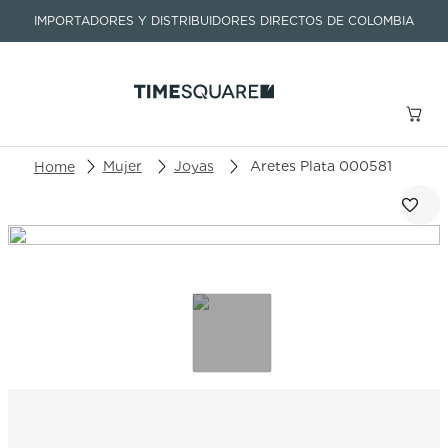
IMPORTADORES Y DISTRIBUIDORES DIRECTOS DE COLOMBIA
Buscar un producto o artículo
Mujer
Joyas
Aretes Plata 000581
TÉRMINOS MÁS BUSCADOS
1
.
seastar
2
.
aviation
3
.
tissot
4
.
integral
5
.
longines
6
.
prc