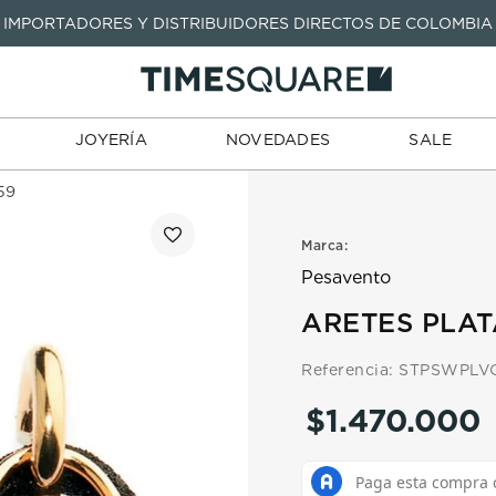
IMPORTADORES Y DISTRIBUIDORES DIRECTOS DE COLOMBIA
TARJETAS
JOYERÍA
NOVEDADES
SALE
TIENDA
DE REGALO
TÉRMINOS MÁS BUSCADOS
1
.
seastar
TÉRMINOS MÁS BUSCADOS
JOYERÍA
NOVEDADES
SALE
2
.
aviation
1
.
seastar
3
.
integral
59
2
.
aviation
4
.
tissot
3
.
integral
Marca:
5
.
longines
4
.
tissot
Pesavento
6
.
prx
5
.
longines
ARETES PLAT
7
.
prc
6
.
prx
Referencia
:
STPSWPLV
8
.
hamilton
7
.
prc
$
1
.
470
.
000
9
.
mido
8
.
hamilton
10
.
casio
9
.
mido