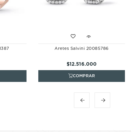
01387
Aretes Salvini 20085786
$
12
.
516
.
000