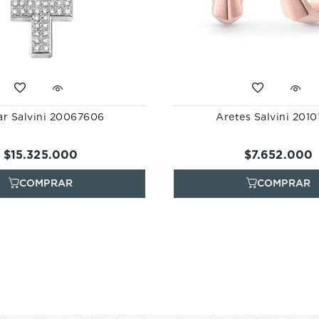
ar Salvini 20067606
Aretes Salvini 201
$
15
.
325
.
000
$
7
.
652
.
000