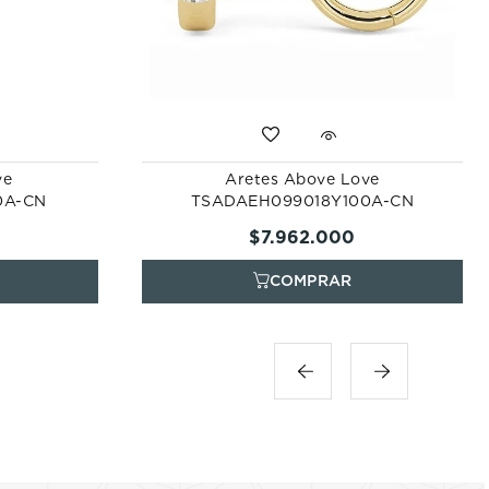
ve
Aretes Above Love
0A-CN
TSADAEH099018Y100A-CN
$
7
.
962
.
000