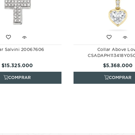
ar Salvini 20067606
Collar Above Lo
CSADAPH113418Y05
$
15
.
325
.
000
$
5
.
368
.
000