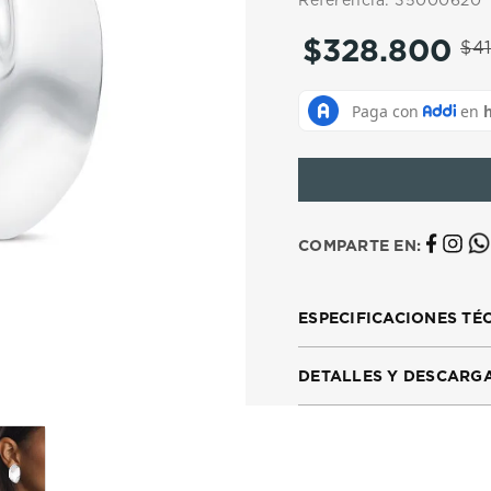
Referencia
:
35000620
10
.
casio
$
328
.
800
$
41
COMPARTE EN:
ESPECIFICACIONES TÉ
DETALLES Y DESCARG