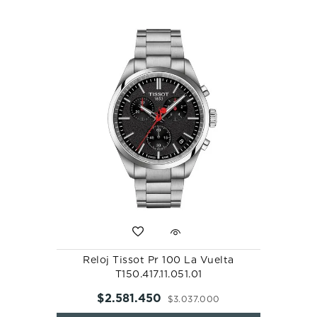
10
.
casio
Reloj Tissot Pr 100 La Vuelta
T150.417.11.051.01
$
2
.
581
.
450
$
3
.
037
.
000