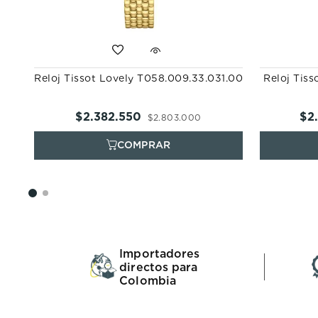
Reloj Tissot Lovely T058.009.33.031.00
Reloj Tiss
$
2
.
382
.
550
$
2
.
$
2
.
803
.
000
Importadores
directos para
Colombia