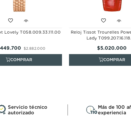
ot Lovely T058.009.33.111.00
Reloj Tissot Trourelles Pow
Lady T099.207.16.118
449
.
700
$
5
.
020
.
000
$
2
.
882
.
000
Servicio técnico
Más de 100 a
autorizado
experiencia