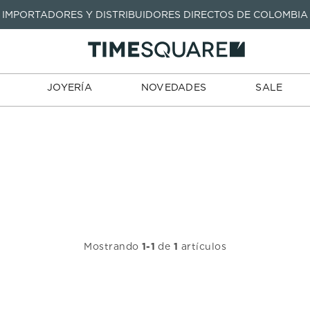
IMPORTADORES Y DISTRIBUIDORES DIRECTOS DE COLOMBIA
TARJETAS
JOYERÍA
NOVEDADES
SALE
TIENDA
DE REGALO
TÉRMINOS MÁS BUSCADOS
1
.
seastar
TÉRMINOS MÁS BUSCADOS
JOYERÍA
NOVEDADES
SALE
2
.
aviation
1
.
seastar
3
.
tissot
2
.
aviation
4
.
integral
3
.
tissot
5
.
longines
4
.
integral
6
.
prx
5
.
longines
7
.
prc
6
.
prx
8
.
hamilton
7
.
prc
Mostrando
1
-
1
de
1
artículos
9
.
mido
8
.
hamilton
10
.
casio
9
.
mido