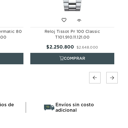
ermatic 80
Reloj Tissot Pr 100 Classic
.00
T101.910.11.121.00
$
2
.
250
.
800
$
2
.
648
.
000
ños de
Envíos sin costo
adicional