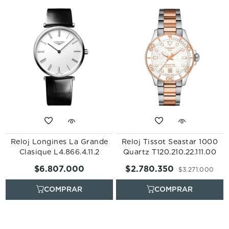
Reloj Longines La Grande
Reloj Tissot Seastar 1000
Clasique L4.866.4.11.2
Quartz T120.210.22.111.00
$
6
.
807
.
000
$
2
.
780
.
350
$
3
.
271
.
000