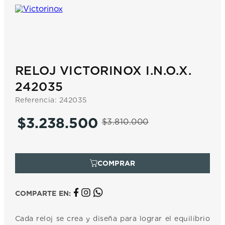
7
.
prx
8
.
hamilton
9
.
mido
10
.
casio
RELOJ VICTORINOX I.N.O.X.
242035
Referencia
:
242035
$
3
.
238
.
500
$
3
.
810
.
000
COMPARTE EN:
Cada reloj se crea y diseña para lograr el equilibrio