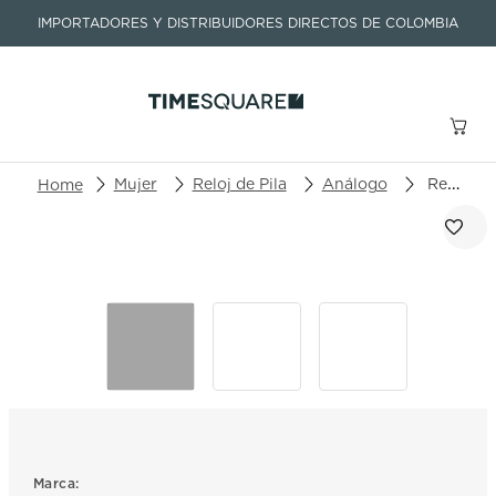
IMPORTADORES Y DISTRIBUIDORES DIRECTOS DE COLOMBIA
Buscar un producto o artículo
Mujer
Reloj de Pila
Análogo
Reloj Victorinox I.N.O.X. 242035
TÉRMINOS MÁS BUSCADOS
1
.
seastar
2
.
aviation
3
.
integral
4
.
tissot
5
.
longines
6
.
prc
Marca: