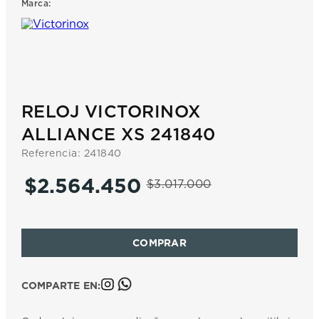
Marca:
7
.
prc
8
.
hamilton
9
.
mido
10
.
casio
RELOJ VICTORINOX
ALLIANCE XS 241840
Referencia
:
241840
$
2
.
564
.
450
$
3
.
017
.
000
COMPARTE EN: