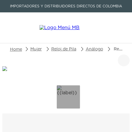
IMPORTADORES Y DISTRIBUIDORES DIRECTOS DE COLOMBIA
Buscar un producto o artículo
Mujer
Reloj de Pila
Análogo
Reloj Victorinox Alliance XS 241840
TÉRMINOS MÁS BUSCADOS
1
.
seastar
2
.
aviation
3
.
integral
4
.
tissot
5
.
longines
6
.
prx