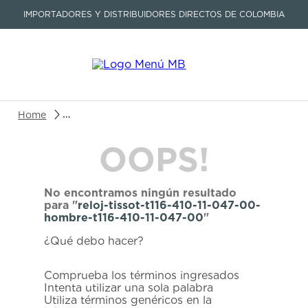
IMPORTADORES Y DISTRIBUIDORES DIRECTOS DE COLOMBIA
Buscar un producto o artículo
reloj-tissot-t116-410-11-047-00-hombre-t116-410-1
OOPS!
TÉRMINOS MÁS BUSCADOS
1
.
seastar
No encontramos ningún resultado
2
.
aviation
para "
reloj-tissot-t116-410-11-047-00-
hombre-t116-410-11-047-00
"
3
.
integral
¿Qué debo hacer?
4
.
tissot
5
.
longines
Comprueba los términos ingresados
Intenta utilizar una sola palabra
6
.
prx
Utiliza términos genéricos en la