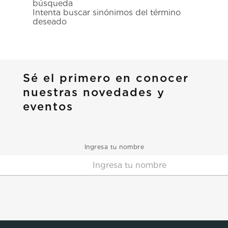
búsqueda
7
.
prc
Intenta buscar sinónimos del término
deseado
8
.
hamilton
9
.
mido
10
.
casio
Sé el primero en conocer
nuestras novedades y
eventos
Ingresa tu nombre