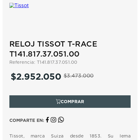
7
.
prx
8
.
mido
9
.
hamilton
10
.
casio
RELOJ TISSOT T-RACE
T141.817.37.051.00
Referencia
:
T141.817.37.051.00
$
2
.
952
.
050
$
3
.
473
.
000
COMPARTE EN:
Tissot, marca Suiza desde 1853. Su lema