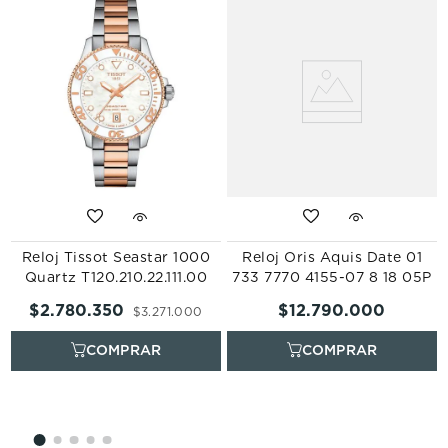
r
Reloj Tissot Seastar 1000
Reloj Oris Aquis Date 01
Quartz T120.210.22.111.00
733 7770 4155-07 8 18 05P
$
2
.
780
.
350
$
12
.
790
.
000
$
3
.
271
.
000