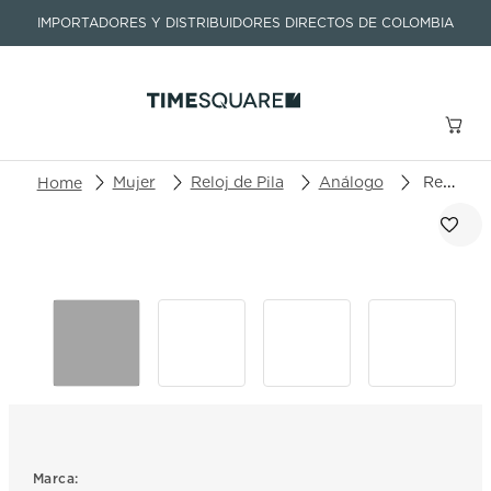
IMPORTADORES Y DISTRIBUIDORES DIRECTOS DE COLOMBIA
Buscar un producto o artículo
Mujer
Reloj de Pila
Análogo
Reloj Tissot T-Race T141.817.37.051.00
TÉRMINOS MÁS BUSCADOS
1
.
seastar
2
.
aviation
3
.
tissot
4
.
integral
5
.
longines
6
.
prc
Marca: